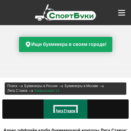
Ищи букмекера в своем городе!
Поиск
Букмекеры в России
Букмекеры в Москве
Лига Ставок
Камышовая 13
Адрес оффлайн клуба букмекерской конторы Лига Ставок: