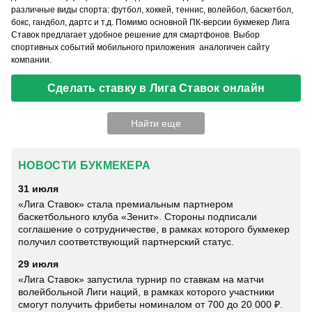
различные виды спорта: футбол, хоккей, теннис, волейбол, баскетбол,
бокс, гандбол, дартс и т.д. Помимо основной ПК-версии букмекер Лига
Ставок предлагает удобное решение для смартфонов. Выбор
спортивных событий мобильного приложения аналогичен сайту
компании.
Сделать ставку в Лига Ставок онлайн
Найти еще
НОВОСТИ БУКМЕКЕРА
31 июля
«Лига Ставок» стала премиальным партнером
баскетбольного клуба «Зенит». Стороны подписали
соглашение о сотрудничестве, в рамках которого букмекер
получил соответствующий партнерский статус.
29 июля
«Лига Ставок» запустила турнир по ставкам на матчи
волейбольной Лиги наций, в рамках которого участники
смогут получить фрибеты номиналом от 700 до 20 000 ₽.