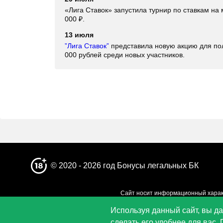
«Лига Ставок» запустила турнир по ставкам на
000 ₽.
13 июля
”Лига Ставок”
представила новую акцию для пол
000 рублей среди новых участников.
© 2020 - 2026 год Бонусы легальных БК
Сайт носит информационный характе
Свидетельство о регистрации средств массовой информац
Используя данный сайт, вы д
Частичное или полное использование материалов (изображения
сделать его удобнее для вас.