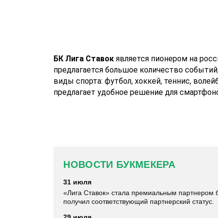
БК Лига Ставок
является пионером на росс
предлагается большое количество событий
виды спорта: футбол, хоккей, теннис, волей
предлагает удобное решение для смартфон
НОВОСТИ БУКМЕКЕРА
31 июля
«Лига Ставок» стала премиальным партнером б
получил соответствующий партнерский статус.
29 июля