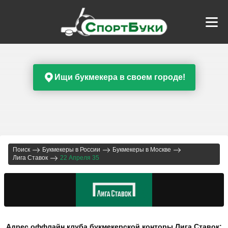
Ищи букмекера в своем городе!
Поиск
Букмекеры в России
Букмекеры в Москве
Лига Ставок
22 Апреля 35
Адрес оффлайн клуба букмекерской конторы Лига Ставок: