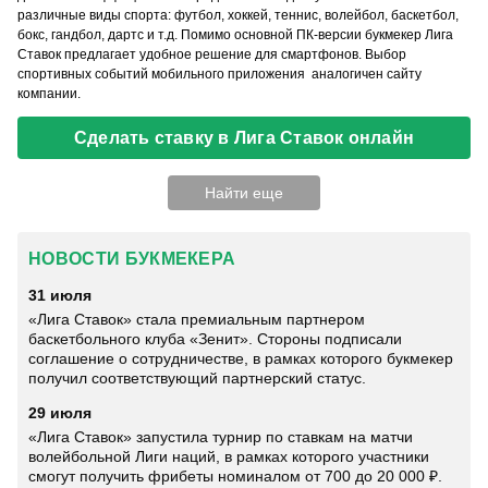
различные виды спорта: футбол, хоккей, теннис, волейбол, баскетбол,
бокс, гандбол, дартс и т.д. Помимо основной ПК-версии букмекер Лига
Ставок предлагает удобное решение для смартфонов. Выбор
спортивных событий мобильного приложения аналогичен сайту
компании.
Сделать ставку в Лига Ставок онлайн
Найти еще
НОВОСТИ БУКМЕКЕРА
31 июля
«Лига Ставок» стала премиальным партнером
баскетбольного клуба «Зенит». Стороны подписали
соглашение о сотрудничестве, в рамках которого букмекер
получил соответствующий партнерский статус.
29 июля
«Лига Ставок» запустила турнир по ставкам на матчи
волейбольной Лиги наций, в рамках которого участники
смогут получить фрибеты номиналом от 700 до 20 000 ₽.