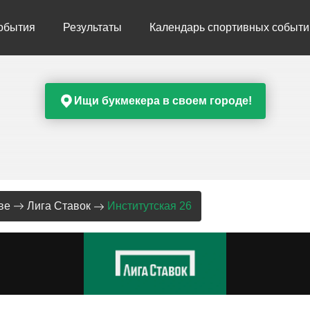
обытия
Результаты
Календарь спортивных событи
Ищи букмекера в своем городе!
ве
Лига Ставок
Институтская 26