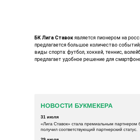
БК Лига Ставок
является пионером на росс
предлагается большое количество событий
виды спорта: футбол, хоккей, теннис, волей
предлагает удобное решение для смартфон
НОВОСТИ БУКМЕКЕРА
31 июля
«Лига Ставок» стала премиальным партнером б
получил соответствующий партнерский статус.
29 июля