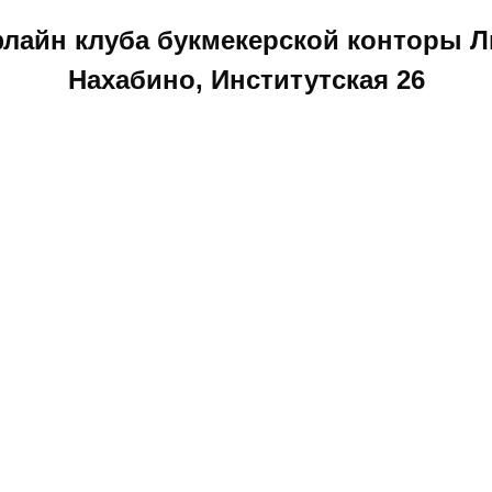
лайн клуба букмекерской конторы Ли
Нахабино, Институтская 26