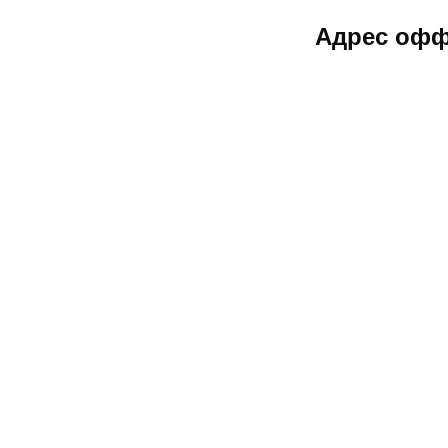
Адрес офф