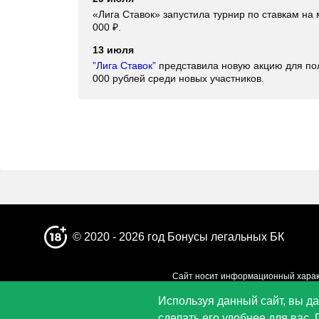
«Лига Ставок» запустила турнир по ставкам на
000 ₽.
13 июля
”Лига Ставок”
представила новую акцию для пол
000 рублей среди новых участников.
© 2020 - 2026 год Бонусы легальных БК
Сайт носит информационный характе
Свидетельство о регистрации средств массовой информац
Используя данный сайт, вы д
Частичное или полное использование материалов (изображения
сделать его удобнее для вас.