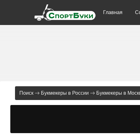
Главная
С
Поиск
Букмекеры в России
Букмекеры в Моск