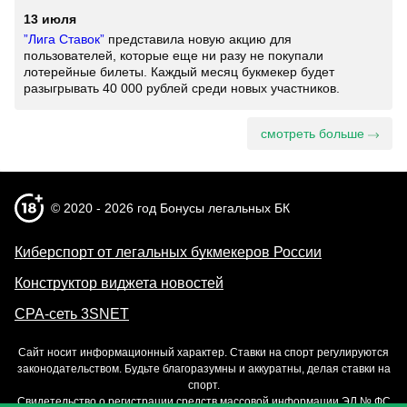
13 июля
”Лига Ставок”
представила новую акцию для
пользователей, которые еще ни разу не покупали
лотерейные билеты. Каждый месяц букмекер будет
разыгрывать 40 000 рублей среди новых участников.
смотреть больше
© 2020 - 2026 год Бонусы легальных БК
Киберспорт от легальных букмекеров России
Конструктор виджета новостей
CPA-сеть 3SNET
Сайт носит информационный характер. Ставки на спорт регулируются
законодательством. Будьте благоразумны и аккуратны, делая ставки на
спорт.
Свидетельство о регистрации средств массовой информации ЭЛ № ФС