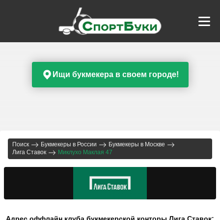
Ищи букмекера в своем городе!
Поиск
Букмекеры в России
Букмекеры в Москве
Лига Ставок
Миклухо Маклая 47
Адрес оффлайн клуба букмекерской конторы Лига Ставок: