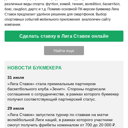
различные виды спорта: футбол, хоккей, теннис, волейбол, баскетбол,
бокс, гандбол, дартс и т.д. Помимо основной ПК-версии букмекер Лига
Ставок предлагает удобное решение для смартфонов. Выбор
спортивных событий мобильного приложения аналогичен сайту
компании.
Сделать ставку в Лига Ставок онлайн
Найти еще
НОВОСТИ БУКМЕКЕРА
31 июля
«Лига Ставок» стала премиальным партнером
баскетбольного клуба «Зенит». Стороны подписали
соглашение о сотрудничестве, в рамках которого букмекер
получил соответствующий партнерский статус.
29 июля
«Лига Ставок» запустила турнир по ставкам на матчи
волейбольной Лиги наций, в рамках которого участники
смогут получить фрибеты номиналом от 700 до 20 000 ₽.