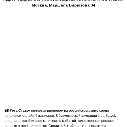
Москва, Маршала Бирюзова 34
БК Лига Ставок
является пионером на российском рынке среди
легальных онлайн-букмекеров. В букмекерской компании Liga Stavok
предлагается большое количество событий, качественные росписи,
данные о коэффициентах. Среди событий доступны ставки на