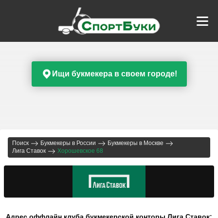
Ищи букмекера в своем городе!
Поиск
Букмекеры в России
Букмекеры в Москве
Лига Ставок
Хорошевское 68
Адрес оффлайн клуба букмекерской конторы Лига Ставок: