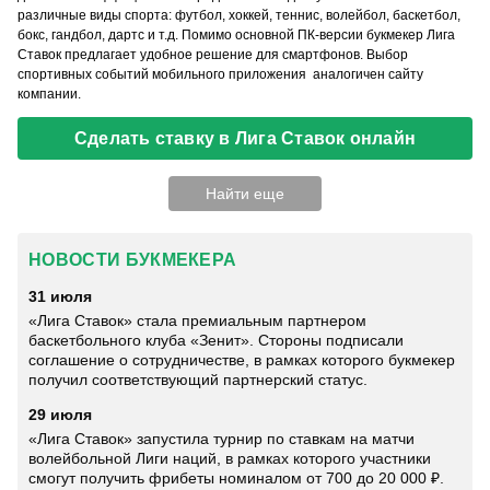
различные виды спорта: футбол, хоккей, теннис, волейбол, баскетбол,
бокс, гандбол, дартс и т.д. Помимо основной ПК-версии букмекер Лига
Ставок предлагает удобное решение для смартфонов. Выбор
спортивных событий мобильного приложения аналогичен сайту
компании.
Сделать ставку в Лига Ставок онлайн
Найти еще
НОВОСТИ БУКМЕКЕРА
31 июля
«Лига Ставок» стала премиальным партнером
баскетбольного клуба «Зенит». Стороны подписали
соглашение о сотрудничестве, в рамках которого букмекер
получил соответствующий партнерский статус.
29 июля
«Лига Ставок» запустила турнир по ставкам на матчи
волейбольной Лиги наций, в рамках которого участники
смогут получить фрибеты номиналом от 700 до 20 000 ₽.