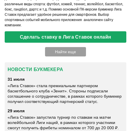
различные виды спорта: футбол, хоккей, теннис, волейбол, баскетбол,
бокс, гандбол, дартс и т.д. Помимо основной ПК-версии букмекер Лига
Ставок предлагает удобное решение для смартфонов. Выбор
спортивных событий мобильного приложения аналогичен сайту
компании.
Сделать ставку в Лига Ставок онлайн
Найти еще
НОВОСТИ БУКМЕКЕРА
31 июля
«Лига Ставок» стала премиальным партнером
баскетбольного клуба «Зенит». Стороны подписали
соглашение о сотрудничестве, в рамках которого букмекер
получил соответствующий партнерский статус.
29 июля
«Лига Ставок» запустила турнир по ставкам на матчи
волейбольной Лиги наций, в рамках которого участники
смогут получить фрибеты номиналом от 700 до 20 000 ₽.