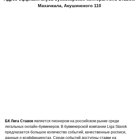
Махачкала, Акушинского 110
БК Лига Ставок
является пионером на российском рынке среди
легальных онлайн-букмекеров. В букмекерской компании Liga Stavok
предлагается большое количество событий, качественные росписи,
данные о коэффициентах. Среди событий доступны ставки на