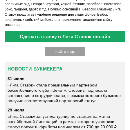
различные виды спорта: футбол, хоккей, теннис, волейбол, баскетбол,
бокс, гандбол, дартс и т.д. Помимо основной ПК-версии букмекер Лига
Ставок предлагает удобное решение для смартфонов. Выбор
спортивных событий мобильного приложения аналогичен сайту
компании.
Сделать ставку в Лига Ставок онлайн
Найти еще
НОВОСТИ БУКМЕКЕРА
31 июля
«Лига Ставок» стала премиальным партнером
баскетбольного клуба «Зенит». Стороны подписали
соглашение о сотрудничестве, в рамках которого букмекер
получил соответствующий партнерский статус.
29 июля
«Лига Ставок» запустила турнир по ставкам на матчи
волейбольной Лиги наций, в рамках которого участники
смогут получить фрибеты номиналом от 700 до 20 000 ₽.