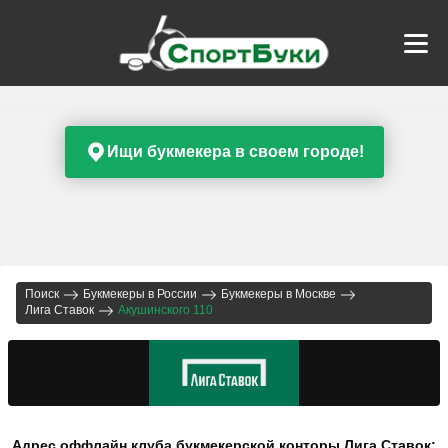
Ищи букмекера в своем городе!
Поиск
Букмекеры в России
Букмекеры в Москве
Лига Ставок
Акушинского 110
Адрес оффлайн клуба букмекерской конторы Лига Ставок: