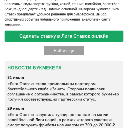
различные виды спорта: футбол, хоккей, теннис, волейбол, баскетбол,
бокс, гандбол, дартс и т.д. Помимо основной ПК-версии букмекер Лига
Ставок предлагает удобное решение для смартфонов. Выбор
спортивных событий мобильного приложения аналогичен сайту
компании.
Сделать ставку в Лига Ставок онлайн
Найти еще
НОВОСТИ БУКМЕКЕРА
31 июля
«Лига Ставок» стала премиальным партнером
баскетбольного клуба «Зенит». Стороны подписали
соглашение о сотрудничестве, в рамках которого букмекер
получил соответствующий партнерский статус.
29 июля
«Лига Ставок» запустила турнир по ставкам на матчи
волейбольной Лиги наций, в рамках которого участники
смогут получить фрибеты номиналом от 700 до 20 000 ₽.