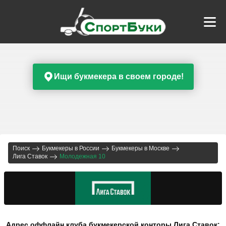
Ищи букмекера в своем городе!
Поиск
Букмекеры в России
Букмекеры в Москве
Лига Ставок
Молодежная 10
Адрес оффлайн клуба букмекерской конторы Лига Ставок: