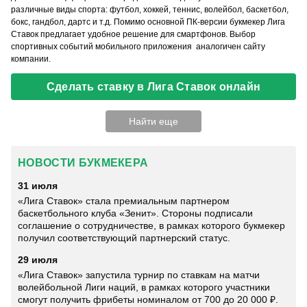
различные виды спорта: футбол, хоккей, теннис, волейбол, баскетбол,
бокс, гандбол, дартс и т.д. Помимо основной ПК-версии букмекер Лига
Ставок предлагает удобное решение для смартфонов. Выбор
спортивных событий мобильного приложения аналогичен сайту
компании.
Сделать ставку в Лига Ставок онлайн
Найти еще
НОВОСТИ БУКМЕКЕРА
31 июля
«Лига Ставок» стала премиальным партнером
баскетбольного клуба «Зенит». Стороны подписали
соглашение о сотрудничестве, в рамках которого букмекер
получил соответствующий партнерский статус.
29 июля
«Лига Ставок» запустила турнир по ставкам на матчи
волейбольной Лиги наций, в рамках которого участники
смогут получить фрибеты номиналом от 700 до 20 000 ₽.