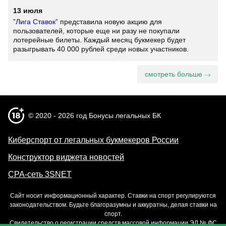
13 июля
”Лига Ставок”
представила новую акцию для
пользователей, которые еще ни разу не покупали
лотерейные билеты. Каждый месяц букмекер будет
разыгрывать 40 000 рублей среди новых участников.
смотреть больше
© 2020 - 2026 год Бонусы легальных БК
Киберспорт от легальных букмекеров России
Конструктор виджета новостей
CPA-сеть 3SNET
Сайт носит информационный характер. Ставки на спорт регулируются
законодательством. Будьте благоразумны и аккуратны, делая ставки на
спорт.
Свидетельство о регистрации средств массовой информации ЭЛ № ФС