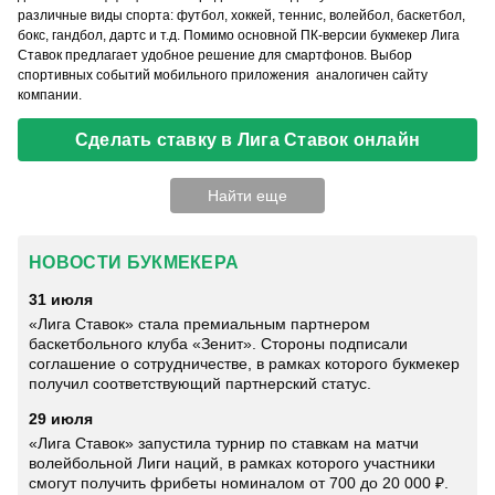
различные виды спорта: футбол, хоккей, теннис, волейбол, баскетбол,
бокс, гандбол, дартс и т.д. Помимо основной ПК-версии букмекер Лига
Ставок предлагает удобное решение для смартфонов. Выбор
спортивных событий мобильного приложения аналогичен сайту
компании.
Сделать ставку в Лига Ставок онлайн
Найти еще
НОВОСТИ БУКМЕКЕРА
31 июля
«Лига Ставок» стала премиальным партнером
баскетбольного клуба «Зенит». Стороны подписали
соглашение о сотрудничестве, в рамках которого букмекер
получил соответствующий партнерский статус.
29 июля
«Лига Ставок» запустила турнир по ставкам на матчи
волейбольной Лиги наций, в рамках которого участники
смогут получить фрибеты номиналом от 700 до 20 000 ₽.