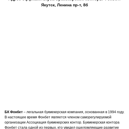
Якутск, Ленина пр-т, 8б
БК Фонбет
– легальная букмекерская компания, основанная в 1994 году.
В настоящее время Фонбет является членом саморегулируемой
организации Ассоциация букмекерских контор. Букмекерская контора
Фонбет стала одной из первых, кто увидел ошеломляющие развитие