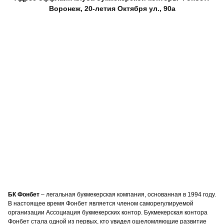
Воронеж, 20-летия Октября ул., 90а
БК Фонбет
– легальная букмекерская компания, основанная в 1994 году.
В настоящее время Фонбет является членом саморегулируемой
организации Ассоциация букмекерских контор. Букмекерская контора
Фонбет стала одной из первых, кто увидел ошеломляющие развитие