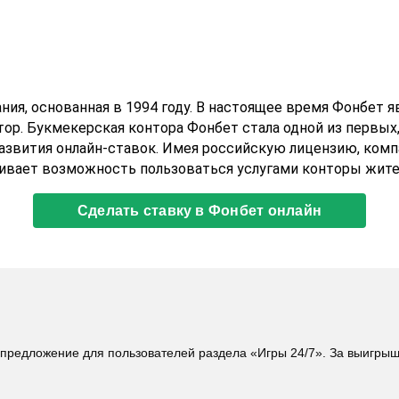
ния, основанная в 1994 году. В настоящее время Фонбет 
тор. Букмекерская контора Фонбет стала одной из первы
азвития онлайн-ставок. Имея российскую лицензию, комп
звивает возможность пользоваться услугами конторы жите
Сделать ставку в Фонбет онлайн
предложение для пользователей раздела «Игры 24/7». За выигрыш