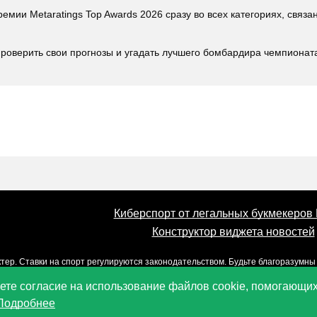
мии Metaratings Top Awards 2026 сразу во всех категориях, связа
оверить свои прогнозы и угадать лучшего бомбардира чемпионата
Киберспорт от легальных букмекеров
Конструктор виджета новостей
р. Ставки на спорт регулируются законодательством. Будьте благоразумны и
ии ЭЛ № ФС 77 - ‍90004 выдано Федеральной службой по надзору в сфере св
аете согласие на использование файлов cookie, помогающи
(Роскомнадзора) 15.09.2025
, тексты и другой контент сайта sportbk.bet) разрешается только при услов
Подробнее