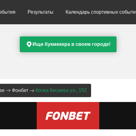
обытия
Результаты
Календарь спортивных событи
Ищи букмекера в своем городе!
ве
Фонбет
Колка Кесаева ул., 152