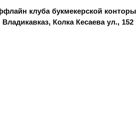
ффлайн клуба букмекерской конторы
Владикавказ, Колка Кесаева ул., 152