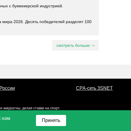
нных с букмекерской индустрией.
 мира 2026. Десять победителей разделят 100
смотреть больше
 России
CPA-сеть 3SNET
 аккуратны, делая ставки на спорт.
язи, информационных технологий и массовых коммуникаций
х нам
Принять
ии указания активной ссылки на страницу материала на Сайте.