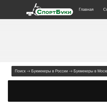
Главная
С
Поиск
Букмекеры в России
Букмекеры в Моск