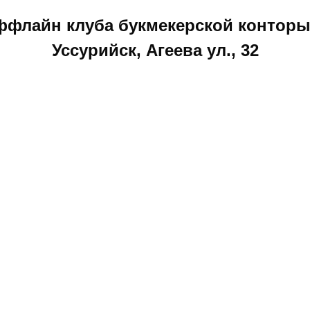
ффлайн клуба букмекерской конторы
Уссурийск, Агеева ул., 32