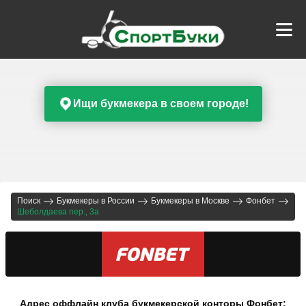
Ищи букмекера в своем городе!
Поиск
Букмекеры в России
Букмекеры в Москве
Фонбет
Шеболдаева пер., 3а
Адрес оффлайн клуба букмекерской конторы Фонбет: