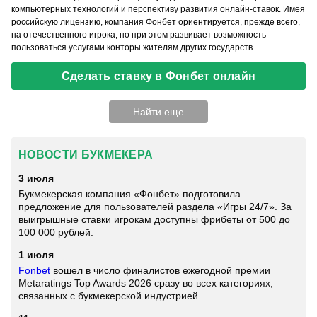
компьютерных технологий и перспективу развития онлайн-ставок. Имея
российскую лицензию, компания Фонбет ориентируется, прежде всего,
на отечественного игрока, но при этом развивает возможность
пользоваться услугами конторы жителям других государств.
Сделать ставку в Фонбет онлайн
Найти еще
НОВОСТИ БУКМЕКЕРА
3 июля
Букмекерская компания «Фонбет» подготовила
предложение для пользователей раздела «Игры 24/7». За
выигрышные ставки игрокам доступны фрибеты от 500 до
100 000 рублей.
1 июля
Fonbet
вошел в число финалистов ежегодной премии
Metaratings Top Awards 2026 сразу во всех категориях,
связанных с букмекерской индустрией.