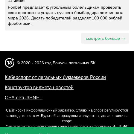
11 июня
Fonbet предлагает футбольным болельщикам проверить
свои прогнозы и угадать лучшего бомбардира чемпионата
мира 2026. Десять победителей разделят 100 000 рублей
фрибетами.
смотреть больше
© 2020 - 2026 год Бонусы легальных БК
Киберспорт от легальных букмекеров России
Конструктор виджета новостей
CPA-сеть 3SNET
Сайт носит информационный характер. Ставки на спорт регулируются
законодательством. Будьте благоразумны и аккуратны, делая ставки на
спорт.
Свидетельство о регистрации средств массовой информации ЭЛ № ФС
77 - ‍90004 выдано Федеральной службой по надзору в сфере связи,