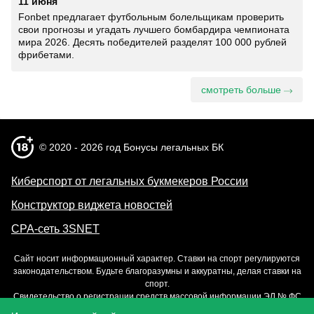
11 июня
Fonbet предлагает футбольным болельщикам проверить
свои прогнозы и угадать лучшего бомбардира чемпионата
мира 2026. Десять победителей разделят 100 000 рублей
фрибетами.
смотреть больше
© 2020 - 2026 год Бонусы легальных БК
Киберспорт от легальных букмекеров России
Конструктор виджета новостей
CPA-сеть 3SNET
Сайт носит информационный характер. Ставки на спорт регулируются
законодательством. Будьте благоразумны и аккуратны, делая ставки на
спорт.
Свидетельство о регистрации средств массовой информации ЭЛ № ФС
77 - ‍90004 выдано Федеральной службой по надзору в сфере связи,