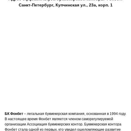
Санкт-Петербург, Купчинская ул., 23а, корп. 1
БК Фонбет
– легальная букмекерская компания, основанная в 1994 году.
В настоящее время Фонбет является членом саморегулируемой
организации Ассоциация букмекерских контор. Букмекерская контора
Фонбет стала одной из первых, кто увидел ошеломляющие развитие