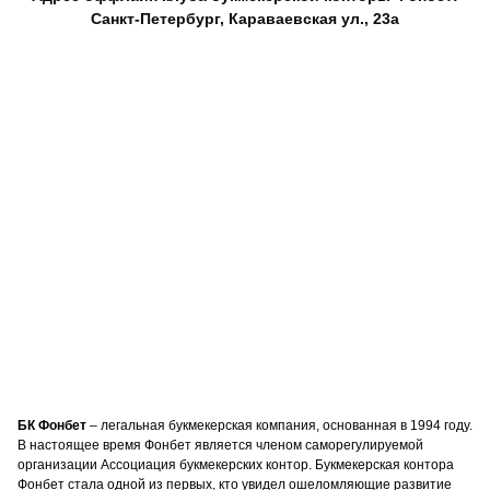
Санкт-Петербург, Караваевская ул., 23а
БК Фонбет
– легальная букмекерская компания, основанная в 1994 году.
В настоящее время Фонбет является членом саморегулируемой
организации Ассоциация букмекерских контор. Букмекерская контора
Фонбет стала одной из первых, кто увидел ошеломляющие развитие