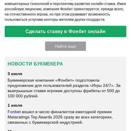
компьютерных технологий и перспективу развития онлайн-ставок. Имея
российскую лицензию, компания Фонбет ориентируется, прежде всего,
на отечественного игрока, но при этом развивает возможность
пользоваться услугами конторы жителям других государств.
Сделать ставку в Фонбет онлайн
Найти еще
НОВОСТИ БУКМЕКЕРА
3 июля
Букмекерская компания «Фонбет» подготовила
предложение для пользователей раздела «Игры 24/7». За
выигрышные ставки игрокам доступны фрибеты от 500 до
100 000 рублей.
1 июля
Fonbet
вошел в число финалистов ежегодной премии
Metaratings Top Awards 2026 сразу во всех категориях,
связанных с букмекерской индустрией.