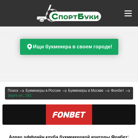
Ищи букмекера в своем городе!
Поиск
Букмекеры в России
Букмекеры в Москве
Фонбет
Зорге ул., 191
Адрес оффлайн клуба букмекерской конторы Фонбет: