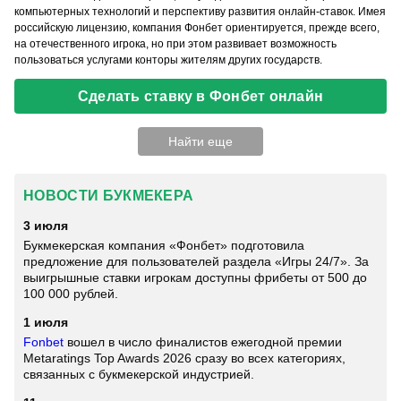
компьютерных технологий и перспективу развития онлайн-ставок. Имея
российскую лицензию, компания Фонбет ориентируется, прежде всего,
на отечественного игрока, но при этом развивает возможность
пользоваться услугами конторы жителям других государств.
Сделать ставку в Фонбет онлайн
Найти еще
НОВОСТИ БУКМЕКЕРА
3 июля
Букмекерская компания «Фонбет» подготовила
предложение для пользователей раздела «Игры 24/7». За
выигрышные ставки игрокам доступны фрибеты от 500 до
100 000 рублей.
1 июля
Fonbet
вошел в число финалистов ежегодной премии
Metaratings Top Awards 2026 сразу во всех категориях,
связанных с букмекерской индустрией.