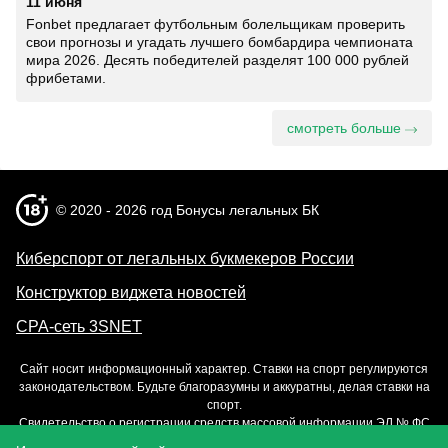
11 июня
Fonbet предлагает футбольным болельщикам проверить
свои прогнозы и угадать лучшего бомбардира чемпионата
мира 2026. Десять победителей разделят 100 000 рублей
фрибетами.
смотреть больше
© 2020 - 2026 год Бонусы легальных БК
Киберспорт от легальных букмекеров России
Конструктор виджета новостей
CPA-сеть 3SNET
Сайт носит информационный характер. Ставки на спорт регулируются
законодательством. Будьте благоразумны и аккуратны, делая ставки на
спорт.
Свидетельство о регистрации средств массовой информации ЭЛ № ФС
77 - ‍90004 выдано Федеральной службой по надзору в сфере связи,