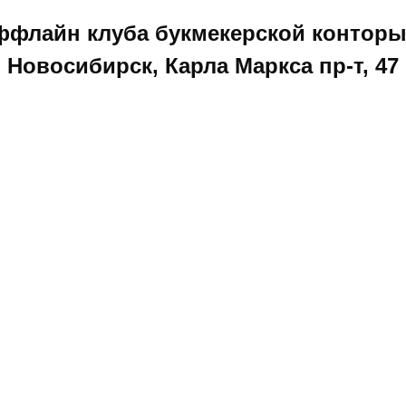
ффлайн клуба букмекерской конторы
Новосибирск, Карла Маркса пр-т, 47