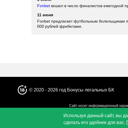
Fonbet
вошел в число финалистов ежегодной пре
11 июня
Fonbet предлагает футбольным болельщикам пр
000 рублей фрибетами.
© 2020 - 2026 год Бонусы легальных БК
Сайт носит информационный характе
Свидетельство о регистрации средств массовой информац
Используя данный сайт, вы д
Частичное или полное использование материалов (изображения
сделать его удобнее для вас.