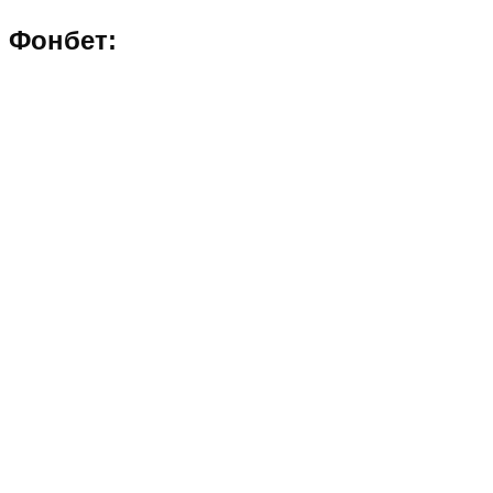
 Фонбет: