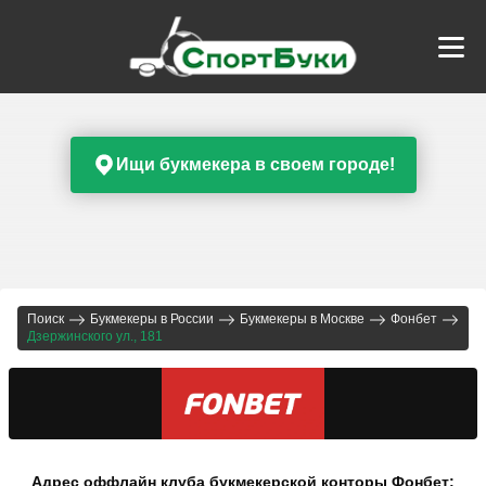
Ищи букмекера в своем городе!
Поиск
Букмекеры в России
Букмекеры в Москве
Фонбет
Дзержинского ул., 181
Адрес оффлайн клуба букмекерской конторы Фонбет: