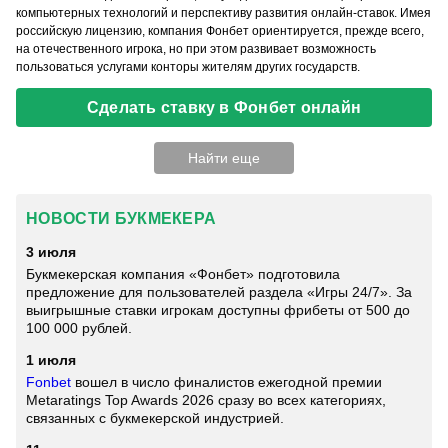
компьютерных технологий и перспективу развития онлайн-ставок. Имея
российскую лицензию, компания Фонбет ориентируется, прежде всего,
на отечественного игрока, но при этом развивает возможность
пользоваться услугами конторы жителям других государств.
Сделать ставку в Фонбет онлайн
Найти еще
НОВОСТИ БУКМЕКЕРА
3 июля
Букмекерская компания «Фонбет» подготовила
предложение для пользователей раздела «Игры 24/7». За
выигрышные ставки игрокам доступны фрибеты от 500 до
100 000 рублей.
1 июля
Fonbet
вошел в число финалистов ежегодной премии
Metaratings Top Awards 2026 сразу во всех категориях,
связанных с букмекерской индустрией.