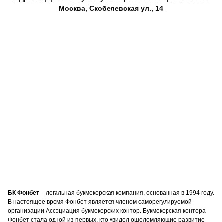
Москва, Скобелевская ул., 14
БК Фонбет
– легальная букмекерская компания, основанная в 1994 году.
В настоящее время Фонбет является членом саморегулируемой
организации Ассоциация букмекерских контор. Букмекерская контора
Фонбет стала одной из первых, кто увидел ошеломляющие развитие