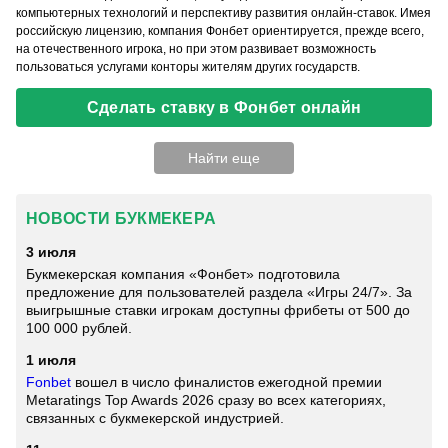
компьютерных технологий и перспективу развития онлайн-ставок. Имея
российскую лицензию, компания Фонбет ориентируется, прежде всего,
на отечественного игрока, но при этом развивает возможность
пользоваться услугами конторы жителям других государств.
Сделать ставку в Фонбет онлайн
Найти еще
НОВОСТИ БУКМЕКЕРА
3 июля
Букмекерская компания «Фонбет» подготовила
предложение для пользователей раздела «Игры 24/7». За
выигрышные ставки игрокам доступны фрибеты от 500 до
100 000 рублей.
1 июля
Fonbet
вошел в число финалистов ежегодной премии
Metaratings Top Awards 2026 сразу во всех категориях,
связанных с букмекерской индустрией.