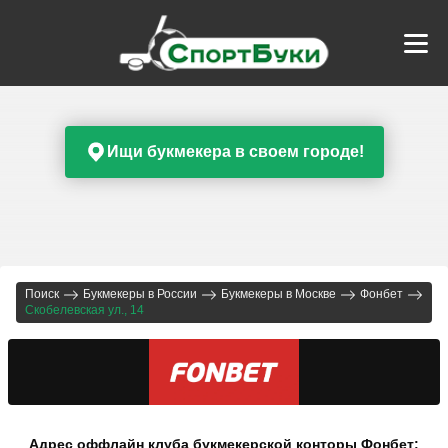
Ищи букмекера в своем городе!
Поиск
Букмекеры в России
Букмекеры в Москве
Фонбет
Скобелевская ул., 14
Адрес оффлайн клуба букмекерской конторы Фонбет: