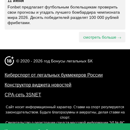
11 июня
Fonbet предлагает футбольным болельщикам проверить
свои прогнозы и угадать лучшего бомбардира чемпионата
мира 2026. Десять победителей разделят 100 000 рублей
фрибетами.
смотреть больше
© 2020 - 2026 год Бонусы легальных БК
Киберспорт от легальных букмекеров России
Конструктор виджета новостей
CPA-сеть 3SNET
Сайт носит информационный характер. Ставки на спорт регулируются
законодательством. Будьте благоразумны и аккуратны, делая ставки на
спорт.
Свидетельство о регистрации средств массовой информации ЭЛ № ФС
77 - ‍90004 выдано Федеральной службой по надзору в сфере связи,