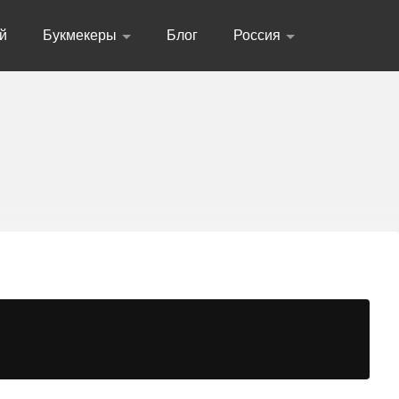
й
Букмекеры
Блог
Россия