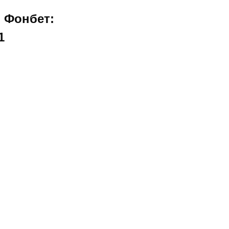
 Фонбет:
1