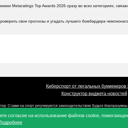
мии Metaratings Top Awards 2026 сразу во всех категориях, связа
оверить свои прогнозы и угадать лучшего бомбардира чемпионата
Киберспорт от легальных букмекеров
Конструктор виджета новостей
р. Ставки на спорт регулируются законодательством. Будьте благоразумны и
ии ЭЛ № ФС 77 - ‍90004 выдано Федеральной службой по надзору в сфере св
аете согласие на использование файлов cookie, помогающи
(Роскомнадзора) 15.09.2025
, тексты и другой контент сайта sportbk.bet) разрешается только при услов
Подробнее