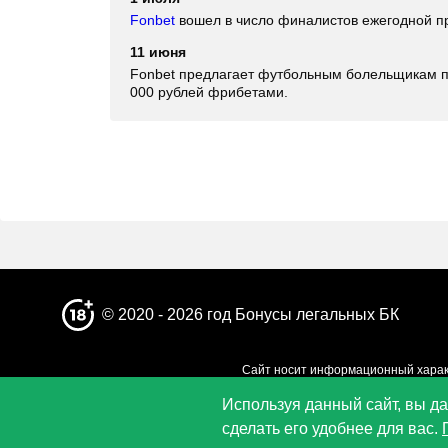
Fonbet
вошел в число финалистов ежегодной пре
11 июня
Fonbet предлагает футбольным болельщикам пр
000 рублей фрибетами.
© 2020 - 2026 год Бонусы легальных БК
Сайт носит информационный характе
Свидетельство о регистрации средств массовой информац
Используя данный сайт, вы д
Частичное или полное использование материалов (изображения
сделать его удобнее для вас.