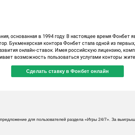
ния, основанная в 1994 году. В настоящее время Фонбет 
тор. Букмекерская контора Фонбет стала одной из первы
азвития онлайн-ставок. Имея российскую лицензию, комп
звивает возможность пользоваться услугами конторы жите
Сделать ставку в Фонбет онлайн
предложение для пользователей раздела «Игры 24/7». За выигрыш