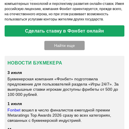
компьютерных технологий и перспективу развития онлайн-ставок. Имея
российскую лицензию, компания Фонбет ориентируется, прежде всего,
на отечественного игрока, но при этом развивает возможность
пользоваться услугами конторы жителям других государств.
Сделать ставку в Фонбет онлайн
Найти еще
НОВОСТИ БУКМЕКЕРА
3 июля
Букмекерская компания «Фонбет» подготовила
предложение для пользователей раздела «Игры 24/7». За
выигрышные ставки игрокам доступны фрибеты от 500 до
100 000 рублей.
1 июля
Fonbet
вошел в число финалистов ежегодной премии
Metaratings Top Awards 2026 сразу во всех категориях,
связанных с букмекерской индустрией.