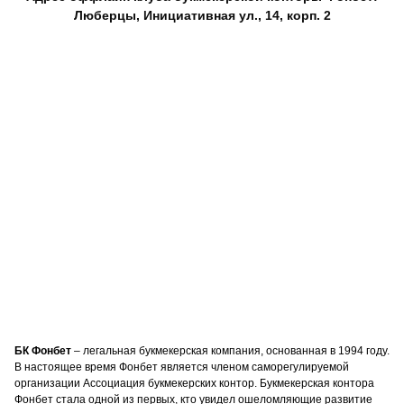
Люберцы, Инициативная ул., 14, корп. 2
БК Фонбет
– легальная букмекерская компания, основанная в 1994 году.
В настоящее время Фонбет является членом саморегулируемой
организации Ассоциация букмекерских контор. Букмекерская контора
Фонбет стала одной из первых, кто увидел ошеломляющие развитие