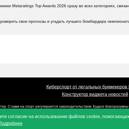
мии Metaratings Top Awards 2026 сразу во всех категориях, связа
оверить свои прогнозы и угадать лучшего бомбардира чемпионата
Киберспорт от легальных букмекеров
Конструктор виджета новостей
р. Ставки на спорт регулируются законодательством. Будьте благоразумны и
ии ЭЛ № ФС 77 - ‍90004 выдано Федеральной службой по надзору в сфере св
аете согласие на использование файлов cookie, помогающи
(Роскомнадзора) 15.09.2025
, тексты и другой контент сайта sportbk.bet) разрешается только при услов
Подробнее