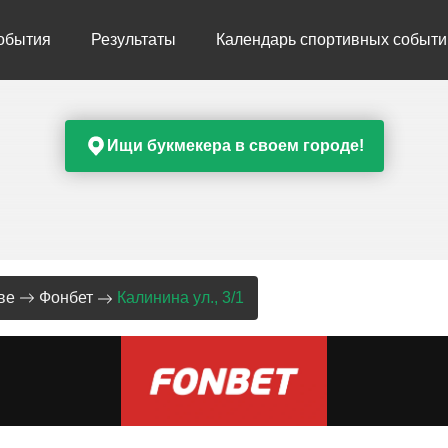
обытия
Результаты
Календарь спортивных событи
Ищи букмекера в своем городе!
ве
Фонбет
Калинина ул., 3/1