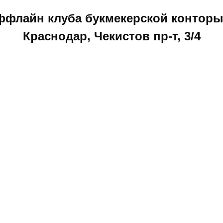
ффлайн клуба букмекерской конторы
Краснодар, Чекистов пр-т, 3/4