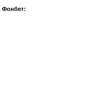
 Фонбет: