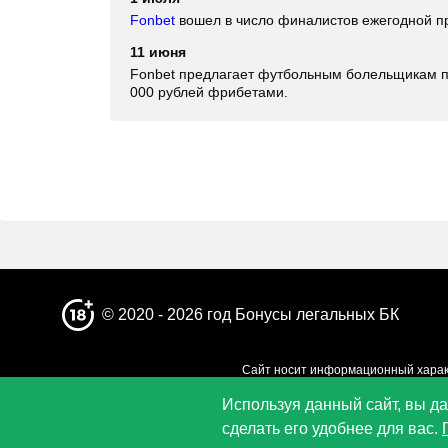
Fonbet
вошел в число финалистов ежегодной пре
11 июня
Fonbet предлагает футбольным болельщикам пр
000 рублей фрибетами.
© 2020 - 2026 год Бонусы легальных БК
Сайт носит информационный характе
Свидетельство о регистрации средств массовой информац
Используя данный сайт, вы д
Частичное или полное использование материалов (изображения
сделать его удобнее для вас.