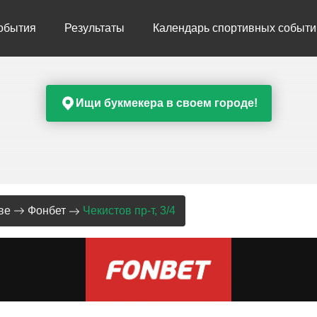
обытия
Результаты
Календарь спортивных событи
Ищи букмекера в своем городе!
ве
Фонбет
Чекистов пр-т, 3/4