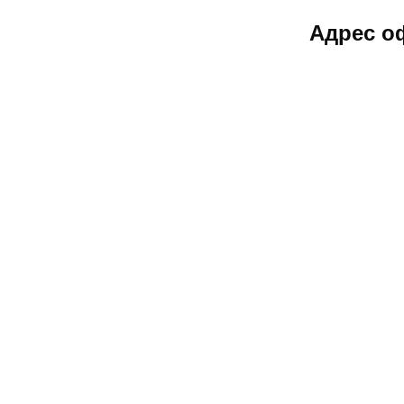
Адрес о