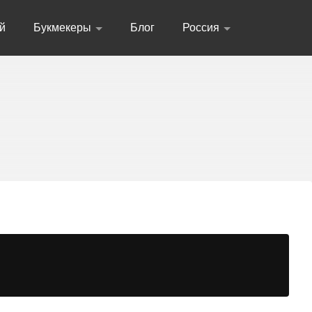
й
Букмекеры
Блог
Россия