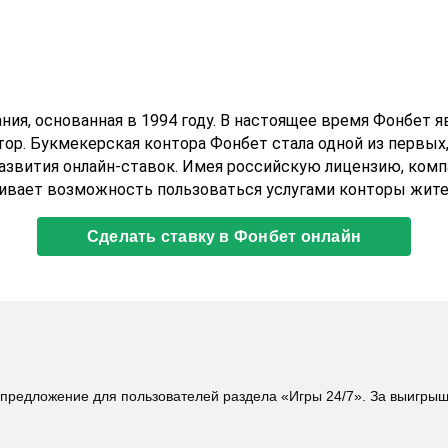
ния, основанная в 1994 году. В настоящее время Фонбет 
тор. Букмекерская контора Фонбет стала одной из первы
азвития онлайн-ставок. Имея российскую лицензию, комп
звивает возможность пользоваться услугами конторы жите
Сделать ставку в Фонбет онлайн
предложение для пользователей раздела «Игры 24/7». За выигрыш