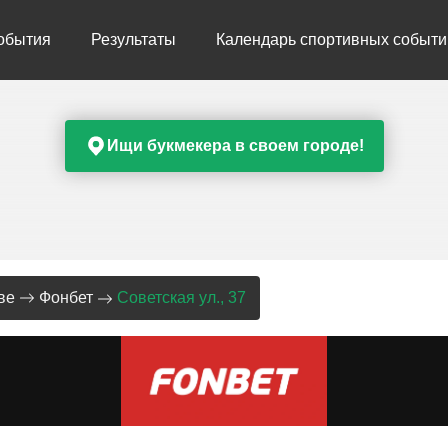
обытия
Результаты
Календарь спортивных событи
Ищи букмекера в своем городе!
ве
Фонбет
Советская ул., 37