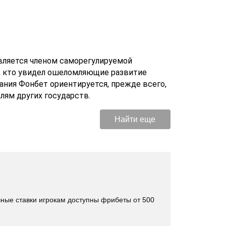
является членом саморегулируемой
х, кто увидел ошеломляющие развитие
ания Фонбет ориентируется, прежде всего,
лям других государств.
Найти еще
ные ставки игрокам доступны фрибеты от 500