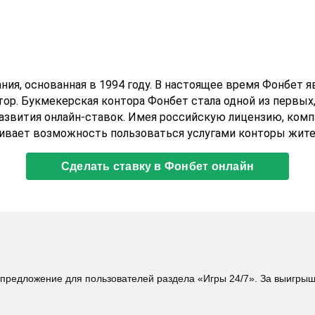
ния, основанная в 1994 году. В настоящее время Фонбет 
тор. Букмекерская контора Фонбет стала одной из первы
азвития онлайн-ставок. Имея российскую лицензию, комп
звивает возможность пользоваться услугами конторы жите
Сделать ставку в Фонбет онлайн
предложение для пользователей раздела «Игры 24/7». За выигрыш