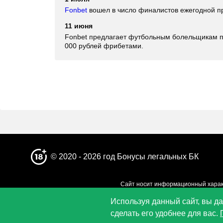
Fonbet
вошел в число финалистов ежегодной пре
11 июня
Fonbet предлагает футбольным болельщикам пр
000 рублей фрибетами.
© 2020 - 2026 год Бонусы легальных БК
Сайт носит информационный характе
Свидетельство о регистрации средств массовой информац
Используя данный сайт, вы д
Частичное или полное использование материалов (изображения
сделать его удобнее для вас.