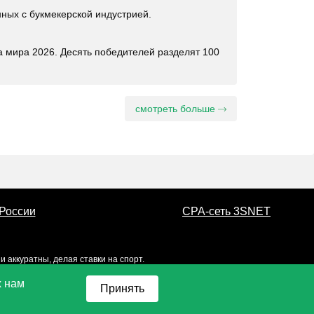
нных с букмекерской индустрией.
 мира 2026. Десять победителей разделят 100
смотреть больше
 России
CPA-сеть 3SNET
 аккуратны, делая ставки на спорт.
язи, информационных технологий и массовых коммуникаций
х нам
Принять
ии указания активной ссылки на страницу материала на Сайте.