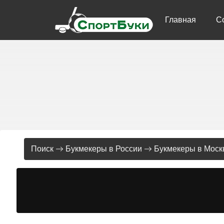
Главная
С
Поиск
Букмекеры в России
Букмекеры в Моск