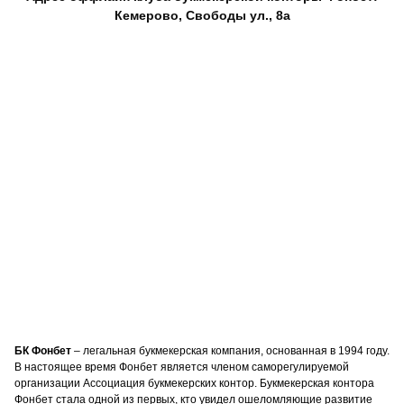
Кемерово, Свободы ул., 8а
БК Фонбет
– легальная букмекерская компания, основанная в 1994 году.
В настоящее время Фонбет является членом саморегулируемой
организации Ассоциация букмекерских контор. Букмекерская контора
Фонбет стала одной из первых, кто увидел ошеломляющие развитие