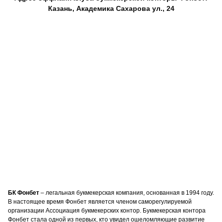
Казань, Академика Сахарова ул., 24
БК Фонбет
– легальная букмекерская компания, основанная в 1994 году.
В настоящее время Фонбет является членом саморегулируемой
организации Ассоциация букмекерских контор. Букмекерская контора
Фонбет стала одной из первых, кто увидел ошеломляющие развитие