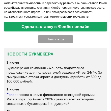
компьютерных технологий и перспективу развития онлайн-ставок. Имея
российскую лицензию, компания Фонбет ориентируется, прежде всего,
на отечественного игрока, но при этом развивает возможность
пользоваться услугами конторы жителям других государств.
Сделать ставку в Фонбет онлайн
Найти еще
НОВОСТИ БУКМЕКЕРА
3 июля
Букмекерская компания «Фонбет» подготовила
предложение для пользователей раздела «Игры 24/7». За
выигрышные ставки игрокам доступны фрибеты от 500 до
100 000 рублей.
1 июля
Fonbet
вошел в число финалистов ежегодной премии
Metaratings Top Awards 2026 сразу во всех категориях,
связанных с букмекерской индустрией.