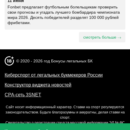
11 июня
Fonbet предлагает футбольным болельщикам проверить
свои прогнозы и угадать лучшего бомбардира чемпионата
мира 2026. Десять победителей разделят 100 000 рублей
фрибетами.
смотреть больше
© 2020 - 2026 год Бонусы легальных БК
Киберспорт от легальных букмекеров России
Конструктор виджета новостей
CPA-сеть 3SNET
Сайт носит информационный характер. Ставки на спорт регулируются
законодательством. Будьте благоразумны и аккуратны, делая ставки на
спорт.
Свидетельство о регистрации средств массовой информации ЭЛ № ФС
77 - ‍90004 выдано Федеральной службой по надзору в сфере связи,