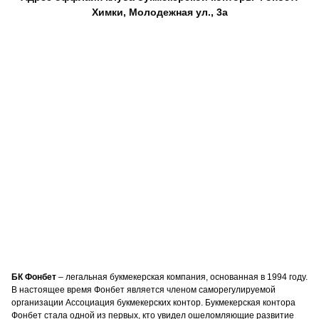
Химки, Молодежная ул., 3а
БК Фонбет
– легальная букмекерская компания, основанная в 1994 году.
В настоящее время Фонбет является членом саморегулируемой
организации Ассоциация букмекерских контор. Букмекерская контора
Фонбет стала одной из первых, кто увидел ошеломляющие развитие