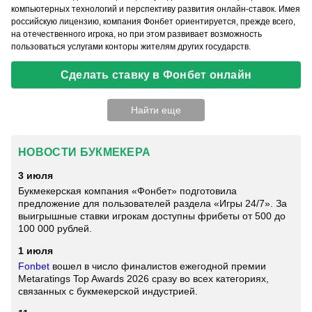
компьютерных технологий и перспективу развития онлайн-ставок. Имея
российскую лицензию, компания Фонбет ориентируется, прежде всего,
на отечественного игрока, но при этом развивает возможность
пользоваться услугами конторы жителям других государств.
Сделать ставку в Фонбет онлайн
Найти еще
НОВОСТИ БУКМЕКЕРА
3 июля
Букмекерская компания «Фонбет» подготовила
предложение для пользователей раздела «Игры 24/7». За
выигрышные ставки игрокам доступны фрибеты от 500 до
100 000 рублей.
1 июля
Fonbet
вошел в число финалистов ежегодной премии
Metaratings Top Awards 2026 сразу во всех категориях,
связанных с букмекерской индустрией.