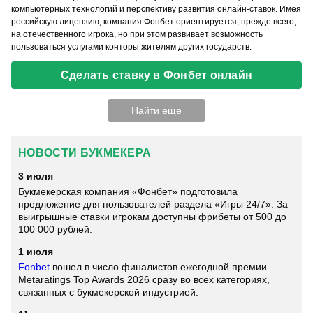
компьютерных технологий и перспективу развития онлайн-ставок. Имея
российскую лицензию, компания Фонбет ориентируется, прежде всего,
на отечественного игрока, но при этом развивает возможность
пользоваться услугами конторы жителям других государств.
Сделать ставку в Фонбет онлайн
Найти еще
НОВОСТИ БУКМЕКЕРА
3 июля
Букмекерская компания «Фонбет» подготовила
предложение для пользователей раздела «Игры 24/7». За
выигрышные ставки игрокам доступны фрибеты от 500 до
100 000 рублей.
1 июля
Fonbet
вошел в число финалистов ежегодной премии
Metaratings Top Awards 2026 сразу во всех категориях,
связанных с букмекерской индустрией.