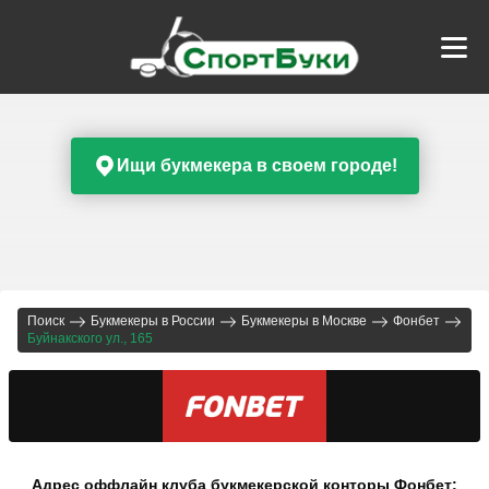
Ищи букмекера в своем городе!
Поиск
Букмекеры в России
Букмекеры в Москве
Фонбет
Буйнакского ул., 165
Адрес оффлайн клуба букмекерской конторы Фонбет: