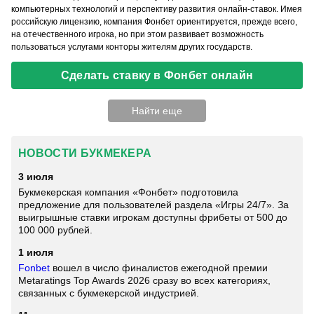
компьютерных технологий и перспективу развития онлайн-ставок. Имея
российскую лицензию, компания Фонбет ориентируется, прежде всего,
на отечественного игрока, но при этом развивает возможность
пользоваться услугами конторы жителям других государств.
Сделать ставку в Фонбет онлайн
Найти еще
НОВОСТИ БУКМЕКЕРА
3 июля
Букмекерская компания «Фонбет» подготовила
предложение для пользователей раздела «Игры 24/7». За
выигрышные ставки игрокам доступны фрибеты от 500 до
100 000 рублей.
1 июля
Fonbet
вошел в число финалистов ежегодной премии
Metaratings Top Awards 2026 сразу во всех категориях,
связанных с букмекерской индустрией.