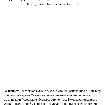
Феодосия, Старшинова б-р, 8н
БК Фонбет
– легальная букмекерская компания, основанная в 1994 году.
В настоящее время Фонбет является членом саморегулируемой
организации Ассоциация букмекерских контор. Букмекерская контора
Фонбет стала одной из первых, кто увидел ошеломляющие развитие