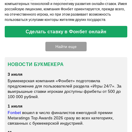
компьютерных технологий и перспективу развития онлайн-ставок. Имея
российскую лицензию, компания Фонбет ориентируется, прежде всего,
на отечественного игрока, но при этом развивает возможность
пользоваться услугами конторы жителям других государств.
Сделать ставку в Фонбет онлайн
Найти еще
НОВОСТИ БУКМЕКЕРА
3 июля
Букмекерская компания «Фонбет» подготовила
предложение для пользователей раздела «Игры 24/7». За
выигрышные ставки игрокам доступны фрибеты от 500 до
100 000 рублей.
1 июля
Fonbet
вошел в число финалистов ежегодной премии
Metaratings Top Awards 2026 сразу во всех категориях,
связанных с букмекерской индустрией.