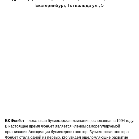
Екатеринбург, Готвальда ул., 5
БК Фонбет
– легальная букмекерская компания, основанная в 1994 году.
В настоящее время Фонбет является членом саморегулируемой
организации Ассоциация букмекерских контор. Букмекерская контора
Фонбет стала одной из первых, кто увидел ошеломляющие развитие