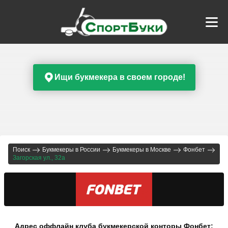
Ищи букмекера в своем городе!
Поиск
Букмекеры в России
Букмекеры в Москве
Фонбет
Загорская ул., 32а
Адрес оффлайн клуба букмекерской конторы Фонбет: