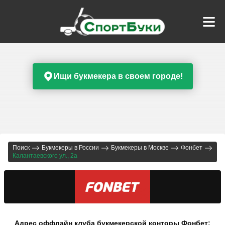
Ищи букмекера в своем городе!
Поиск
Букмекеры в России
Букмекеры в Москве
Фонбет
Калантаевского ул., 2а
Адрес оффлайн клуба букмекерской конторы Фонбет: