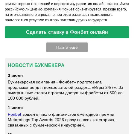
компьютерных технологий и перспективу развития онлайн-ставок. Имея
российскую лицензию, компания Фонбет ориентируется, прежде всего,
на отечественного игрока, но при этом развивает возможность
пользоваться услугами конторы жителям других государств.
Сделать ставку в Фонбет онлайн
Найти еще
НОВОСТИ БУКМЕКЕРА
3 июля
Букмекерская компания «Фонбет» подготовила
предложение для пользователей раздела «Игры 24/7». За
выигрышные ставки игрокам доступны фрибеты от 500 до
100 000 рублей.
1 июля
Fonbet
вошел в число финалистов ежегодной премии
Metaratings Top Awards 2026 сразу во всех категориях,
связанных с букмекерской индустрией.