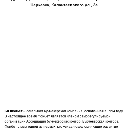
Черкесск, Калантаевского ул., 2а
БК Фонбет
– легальная букмекерская компания, основанная в 1994 году.
В настоящее время Фонбет является членом саморегулируемой
организации Ассоциация букмекерских контор. Букмекерская контора
Фонбет стала одной из первых, кто увидел ошеломляющие развитие