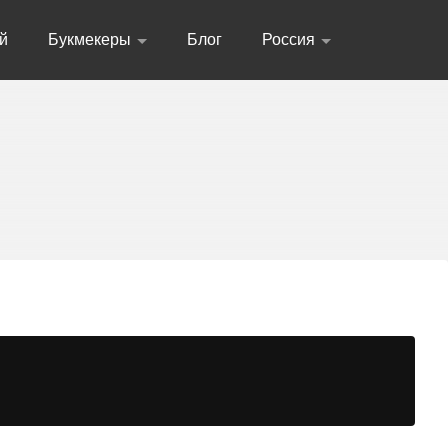
й
Букмекеры
Блог
Россия