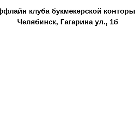
ффлайн клуба букмекерской конторы
Челябинск, Гагарина ул., 1б