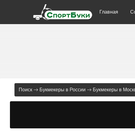
Главная
С
Поиск
Букмекеры в России
Букмекеры в Моск