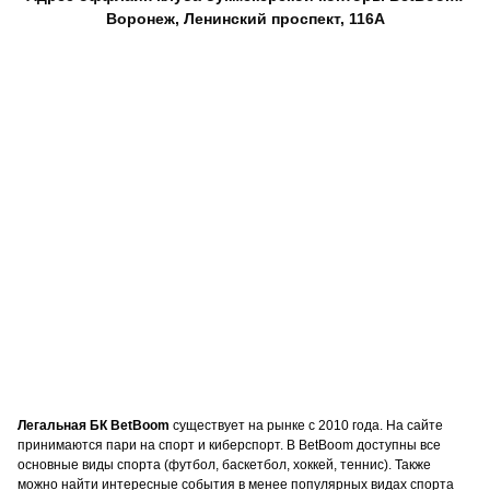
Воронеж, Ленинский проспект, 116А
Легальная БК BetBoom
существует на рынке с 2010 года. На сайте
принимаются пари на спорт и киберспорт. В BetBoom доступны все
основные виды спорта (футбол, баскетбол, хоккей, теннис). Также
можно найти интересные события в менее популярных видах спорта