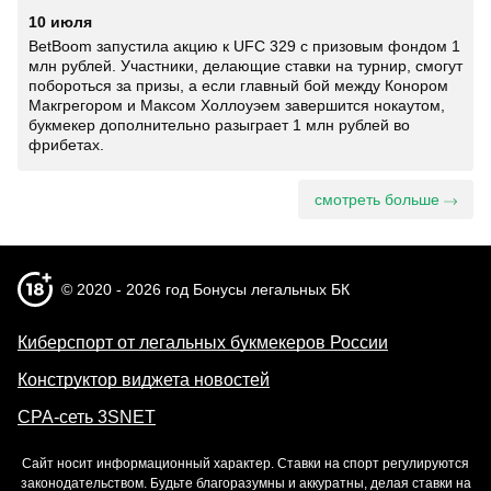
10 июля
BetBoom запустила акцию к UFC 329 с призовым фондом 1
млн рублей. Участники, делающие ставки на турнир, смогут
побороться за призы, а если главный бой между Конором
Макгрегором и Максом Холлоуэем завершится нокаутом,
букмекер дополнительно разыграет 1 млн рублей во
фрибетах.
смотреть больше
© 2020 - 2026 год Бонусы легальных БК
Киберспорт от легальных букмекеров России
Конструктор виджета новостей
CPA-сеть 3SNET
Сайт носит информационный характер. Ставки на спорт регулируются
законодательством. Будьте благоразумны и аккуратны, делая ставки на