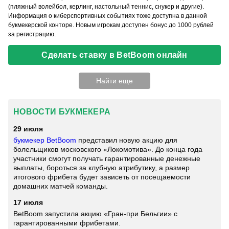
(пляжный волейбол, керлинг, настольный теннис, снукер и другие).
Информация о киберспортивных событиях тоже доступна в данной
букмекерской конторе. Новым игрокам доступен бонус до 1000 рублей
за регистрацию.
Сделать ставку в BetBoom онлайн
Найти еще
НОВОСТИ БУКМЕКЕРА
29 июля
букмекер BetBoom
представил новую акцию для
болельщиков московского «Локомотива». До конца года
участники смогут получать гарантированные денежные
выплаты, бороться за клубную атрибутику, а размер
итогового фрибета будет зависеть от посещаемости
домашних матчей команды.
17 июля
BetBoom запустила акцию «Гран-при Бельгии» с
гарантированными фрибетами.