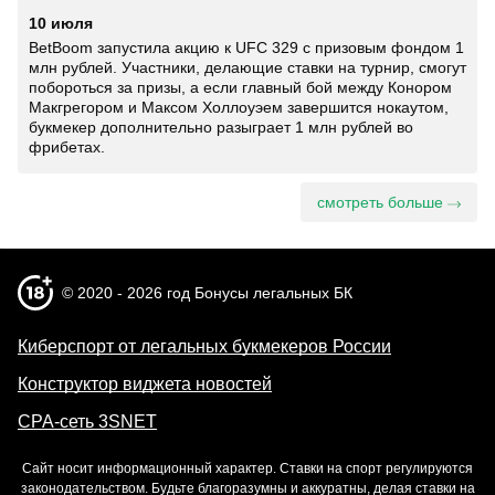
10 июля
BetBoom запустила акцию к UFC 329 с призовым фондом 1
млн рублей. Участники, делающие ставки на турнир, смогут
побороться за призы, а если главный бой между Конором
Макгрегором и Максом Холлоуэем завершится нокаутом,
букмекер дополнительно разыграет 1 млн рублей во
фрибетах.
смотреть больше
© 2020 - 2026 год Бонусы легальных БК
Киберспорт от легальных букмекеров России
Конструктор виджета новостей
CPA-сеть 3SNET
Сайт носит информационный характер. Ставки на спорт регулируются
законодательством. Будьте благоразумны и аккуратны, делая ставки на