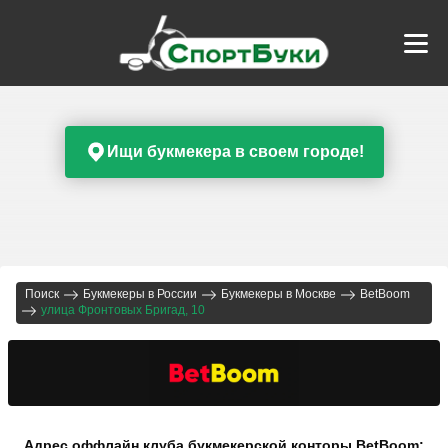
Ищи букмекера в своем городе!
Поиск
Букмекеры в России
Букмекеры в Москве
BetBoom
улица Фронтовых Бригад, 10
Адрес оффлайн клуба букмекерской конторы BetBoom: